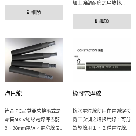
動式電機器具之電源線，以
加上強韌耐磨之鳥坡林
天然橡膠為絕緣及被覆之移
（Neoprene）橡膠為被覆
細節
動用電纜。
體，具有優良之電氣特性，
細節
柔軟性及高度的機械強度，
適用於各種惡劣環境如礦
埸、工場及工地等之需移動
性電氣設備。
海巴龍
橡膠電焊線
符合IPC品質要求整捲或是
橡膠電焊線使用在電弧熔接
零售600V絕緣電線海巴龍
機二次側之熔接用線，可分
8 ~ 38mm電線，電纜線長
為導線用１、２種電焊線