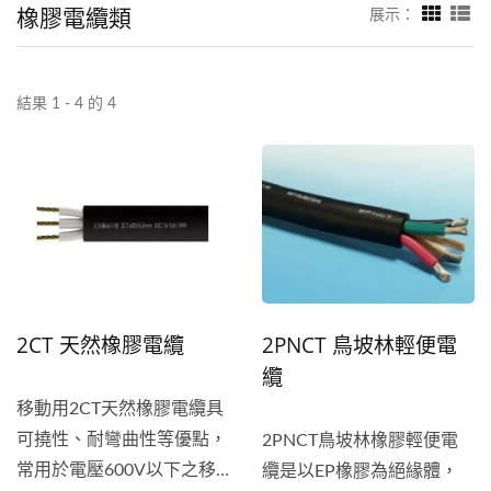
橡膠電纜類
展示：
結果 1 - 4 的 4
2CT 天然橡膠電纜
2PNCT 鳥坡林輕便電
纜
移動用2CT天然橡膠電纜具
可撓性、耐彎曲性等優點，
2PNCT鳥坡林橡膠輕便電
常用於電壓600V以下之移
纜是以EP橡膠為絕緣體，