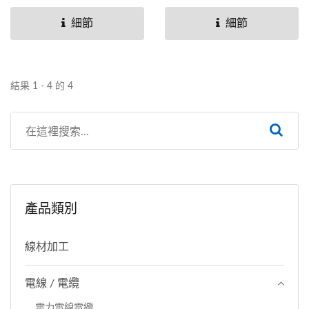
度可裁。海巴龍電纜可用作
（WCT，WNCT）及保持
電器線、引線、變壓器引線
器用１、２種電焊線
細節
細節
和電機引線或用於需要耐
（WRCT，WRNCT）。
磨、耐臭氧、耐油和耐化學
品的任何應用，裕泰持續提
結果 1 - 4 的 4
供廣泛的電線電纜產品線，
並有專門的線材組裝服務，
舉凡ISO、CE都有認證提供
客戶高品質的電線電纜產
品。裕泰接手的伺服器品牌
有西門子、FANUC、三菱
產品類別
控制器。線材品牌:LAPP、
SAB。有另外的製程能力例
線材加工
如線材焊接、壓接、連續壓
接、刺破式壓接和成型。
電線 / 電纜
電力電線電纜