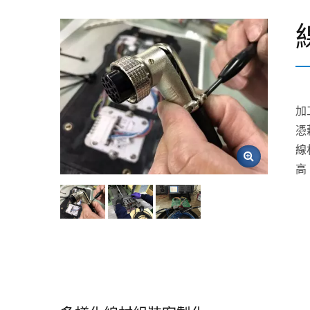
加
憑
線
高