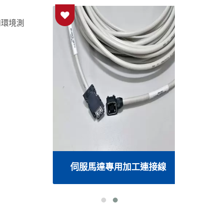
和環境測
線
伺服馬達專用加工連接線