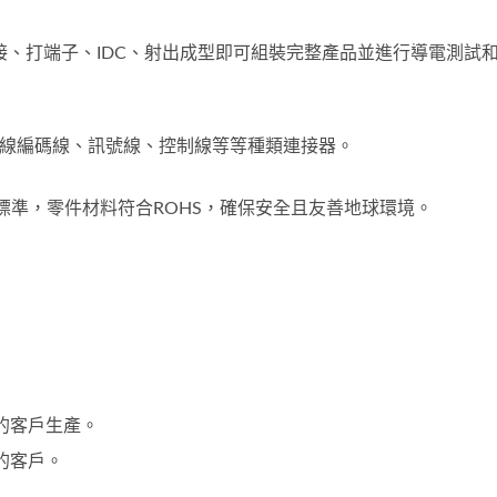
、打端子、IDC、射出成型即可組裝完整產品並進行導電測試
力線編碼線、訊號線、控制線等等種類連接器。
際標準，零件材料符合ROHS，確保安全且友善地球環境。
服馬達專用加工連接線
半導體設備加工連接
的客戶生產。
的客戶。